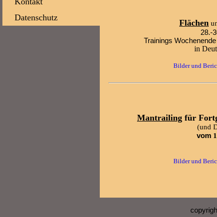
Kontakt
Datenschutz
Flächen
u
28.-
Trainings Wochenende
in Deu
Bilder und Beri
Mantrailing
für Fort
(und D
vom
1
Bilder und Beric
copyrig