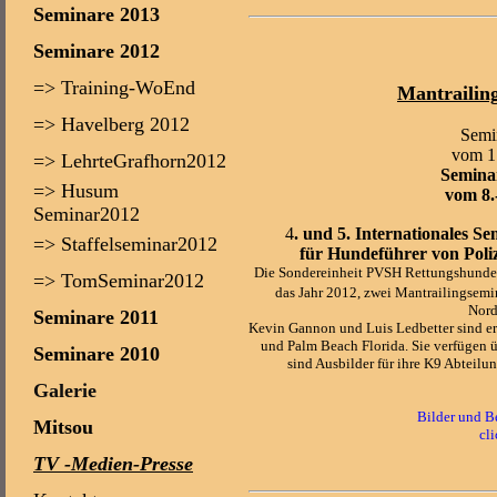
Seminare 2013
Seminare 2012
=> Training-WoEnd
Mantrailin
=> Havelberg 2012
Semin
vom 1
=> LehrteGrafhorn2012
Semina
=> Husum
vom 8.
Seminar2012
4
. und 5. Internationales S
=> Staffelseminar2012
für Hundeführer von Poliz
Die Sondereinheit PVSH Rettungshunde d
=> TomSeminar2012
das Jahr 2012, zwei Mantrailingsemi
Nord
Seminare 2011
Kevin Gannon und Luis Ledbetter sind er
und Palm Beach Florida. Sie verfügen ü
Seminare 2010
sind Ausbilder für ihre K9 Abtei
Galerie
Bilder und Be
Mitsou
cli
TV -Medien-Presse