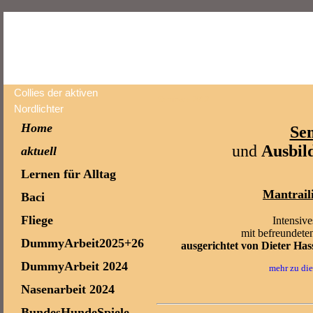
Collies der aktiven
Seminare 2012
Nordlichter
Home
Se
und
Ausbil
aktuell
Lernen für Alltag
Mantrail
Baci
Fliege
Intensiv
mit befreundete
DummyArbeit2025+26
ausgerichtet von Dieter H
DummyArbeit 2024
mehr zu di
Nasenarbeit 2024
BundesHundeSpiele