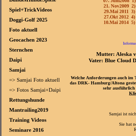
07. Juni2008 1
21. Nov2009 2
Spiel+TrickVideos
29.Mai 2011 3
27.Okt 2012 4
Doggi-Golf 2025
10.Mai 2014 5
Foto aktuell
Geocachen 2023
Informa
Sternchen
Mutter: Aleska 
Daipi
Vater: Blue Cloud D
Samjai
Welche Anforderungen auch im T
=> Samjai Foto aktuell
das DRK- Hamburg/Altona gestell
sehr ausführlich 
=> Fotos Samjai+Daipi
Kli
Rettungshunde
Mantrailing2019
Samjai ist nich
Training Videos
Sie hat 
Seminare 2016
R