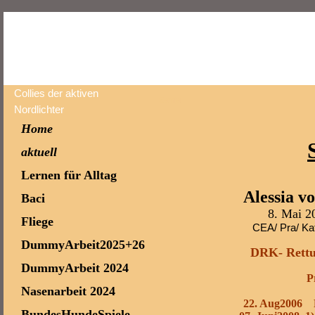
Collies der aktiven
Samjai
Nordlichter
Home
aktuell
Lernen für Alltag
Alessia v
Baci
8. Mai 2
Fliege
CEA/ Pra/ Kat
DummyArbeit2025+26
DRK- Rettu
DummyArbeit 2024
P
Nasenarbeit 2024
22. Aug2006 R
BundesHundeSpiele