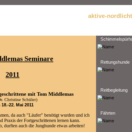
aktive-nordlich
Schimmelspürh
dlemas Seminare
Rettungshunde
2011
Reitbegleitung
tgeschrittene mit Tom Middlemas
r. Christine Schüler)
18.-22. Mai 2011
Fährten
ehmen, da auch "Läufer" benötigt wurden und ich
nd Praxis der Fortgeschrittenen lernen kann.
b, durften auch die Junghunde etwas arbeiten!