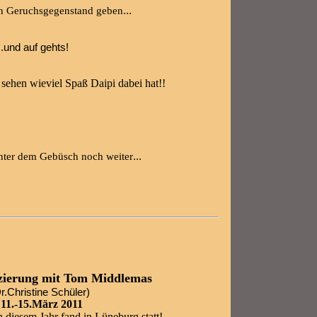
...
en Geruchsgegenstand geben
...und auf gehts!
 sehen wieviel Spaß Daipi dabei hat!!
...
hinter dem Gebüsch noch weiter
zierung mit Tom Middlemas
r.Christine Schüler)
11.-15.März 2011
n diesem Jahr fand in Lüneburg statt!