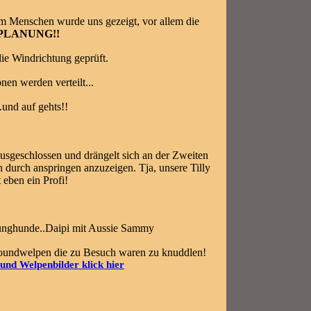
m Menschen wurde uns gezeigt, vor allem die
PLANUNG!!
die Windrichtung geprüft.
onen werden verteilt
...
..und auf gehts!!
 ausgeschlossen und drängelt sich an der Zweiten
on durch anspringen anzuzeigen. Tja, unsere Tilly
t eben ein Profi!
 Junghunde..Daipi mit Aussie Sammy
dhoundwelpen die zu Besuch waren zu knuddlen!
nd Welpenbilder klick hier