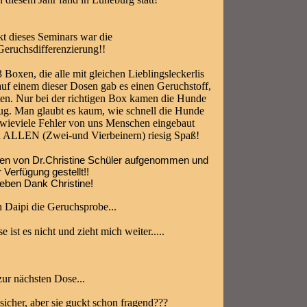
 dieses Seminars war die
Geruchsdifferenzierung!!
 Boxen, die alle mit gleichen Lieblingsleckerlis
auf einem dieser Dosen gab es einen Geruchstoff,
ten. Nur bei der richtigen Box kamen die Hunde
eug. Man glaubt es kaum, wie schnell die Hunde
wieviele Fehler von uns Menschen eingebaut
ch ALLEN (Zwei-und Vierbeinern) riesig Spaß!
den von Dr.Christine Schüler aufgenommen und
 Verfügung gestellt!!
lieben Dank Christine!
h Daipi die Geruchsprobe...
ose ist es nicht und zieht mich weiter.....
 zur nächsten Dose...
sicher, aber sie guckt schon fragend???