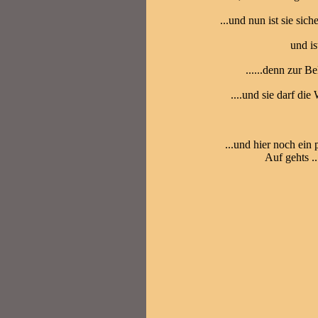
...und nun ist sie sich
und is
......denn zur B
....und sie darf die
...und hier noch ein
Auf gehts ..