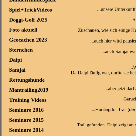
Spiel+TrickVideos
...unsere Unterkunf
Doggi-Golf 2025
...
Foto aktuell
Zuschauen, wie sich einige H
Geocachen 2023
...auch hier wird pausi
Sternchen
...auch Samjai wa
Daipi
...
Samjai
Da Daipi läufig war, durfte sie be
Rettungshunde
...aber jetzt dar
Mantrailing2019
Geruc
Training Videos
Seminare 2016
...Hunting for Trail (d
Seminare 2015
....Trail gefunden. Daipi zeigt an
Seminare 2014