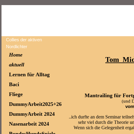
Collies der aktiven
Tom Seminare
Nordlichter
Home
Tom Mid
aktuell
Lernen für Alltag
Baci
Fliege
Mantrailing für For
(und D
DummyArbeit2025+26
vom 
DummyArbeit 2024
..ich durfte an dem Seminar teiln
sehr viel durch die Theorie u
Nasenarbeit 2024
Wenn sich die Gelegenheit erga
BundesHundeSpiele