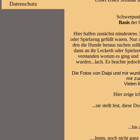
Datenschutz
Schwerpunkt
Basis
der 
Hier halfen zunächst mindestens 3
oder Spielzeug gefüllt waren. Nur 
den die Hunde heraus suchen soll
dann an ihr Leckerli oder Spielz
verstanden worum es ging und 
wurden...lach. Es brachte jedo
Die Fotos von Daipi und mir wur
mir zur
Vielen 
Hier zeige ic
...sie stellt fest, diese D
...bis
....hmm, noch nicht ganz 