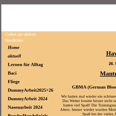
Collies der aktiven
Havelberg2015
Nordlichter
Home
Hav
aktuell
26. 
Lernen für Alltag
Mantr
Baci
Fliege
GBMA (German Bloodh
DummyArbeit2025+26
Wir hatten mal wieder ein schön
DummyArbeit 2024
Das Wetter konnte besser nicht s
hatten viel Spaß! Die Trainingst
Nasenarbeit 2024
Alters. Immer wieder wurden Motiv
Spaß bei der vielen 
BundesHundeSpiele