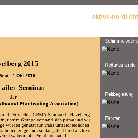
aktive-nordlich
Schimmelspürh
elberg 2015
Rettungshunde
Sept.- 1.Okt.2015
ailer-Seminar
Reitbegleitung
der
ound Mantrailing Association)
es und lehrreiches GBMA-Seminar in Havelberg!
Fährten
ein, unsere Gruppe verstand sich prima und wir
age wurden genutzt für Trails unterschiedlichen
ationen eingebaut, so das jeder Hund auch viel
Arbeit während des Seminars hatte!